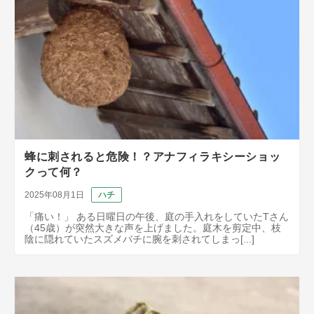
蜂に刺されると危険！？アナフィラキシーショッ
クって何？
2025年08月1日
ハチ
「痛い！」 ある日曜日の午後、庭の手入れをしていたTさん
（45歳）が突然大きな声を上げました。庭木を剪定中、枝
陰に隠れていたスズメバチに腕を刺されてしまっ[...]