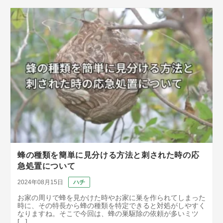
蜂の種類を簡単に見分ける方法と刺された時の応
急処置について
2024年08月15日
ハチ
お家の周りで蜂を見かけた時やお家に巣を作られてしまった
時に、その特長から蜂の種類を特定できると対処がしやすく
なりますね。そこで今回は、蜂の巣駆除の依頼が多いミツ
[...]