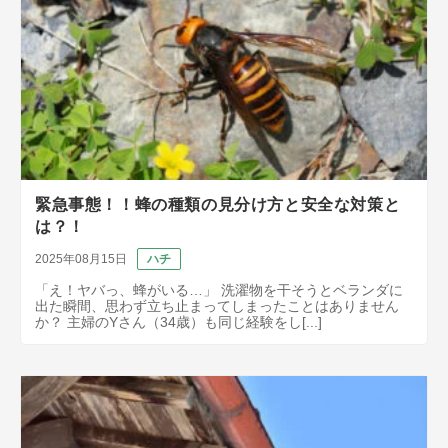
緊急事態！！蜂の種類の見分け方と安全な対策と
は？！
2025年08月15日
ハチ
「え！ヤバっ、蜂がいる…」 洗濯物を干そうとベランダに
出た瞬間、思わず立ち止まってしまったことはありません
か？ 主婦のYさん（34歳）も同じ経験をし[...]