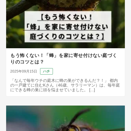
もう怖くない！「蜂」を家に寄せ付けない庭づく
りのコツとは？
2025年09月15日
ハチ
「なんで毎年ウチの庭木に蜂の巣ができるんだ？！」 都内
の一戸建てに住むKさん（46歳、サラリーマン）は、毎年庭
にできる蜂の巣に頭を悩ませていました。 [...]