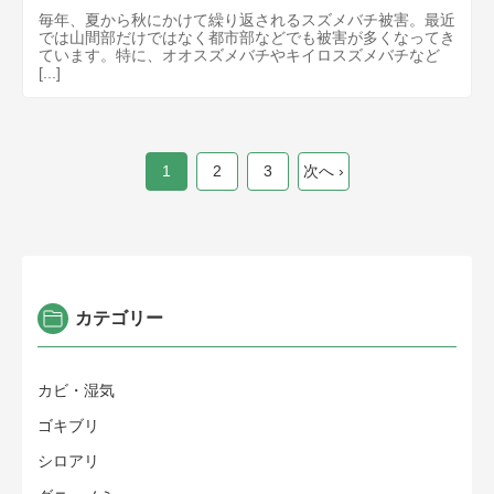
毎年、夏から秋にかけて繰り返されるスズメバチ被害。最近
では山間部だけではなく都市部などでも被害が多くなってき
ています。特に、オオスズメバチやキイロスズメバチなど
[...]
1
2
3
次へ ›
カテゴリー
カビ・湿気
ゴキブリ
シロアリ